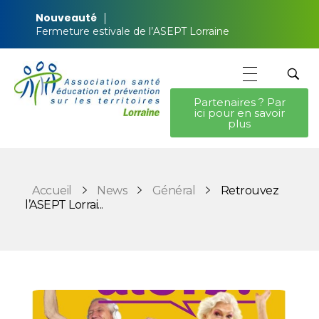
Nouveauté
Fermeture estivale de l’ASEPT Lorraine
Partenaires ? Par
ici pour en savoir
ASEPT Lorraine
ASEPT Lorraine
plus
Accueil
News
Général
Retrouvez
l’ASEPT Lorrai...