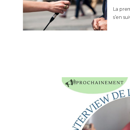
La prem
s’en su