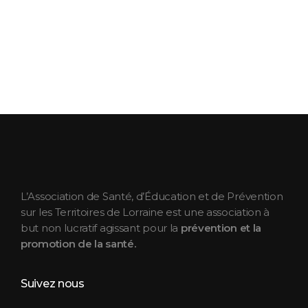
ASEPT Lorraine
ASEPT Lorraine
L’Association de Santé, d’Éducation et de Prévention
sur les Territoires de Lorraine est une association à
but non lucratif agissant pour la
prévention et la
promotion de la santé.
Suivez nous