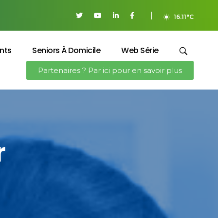
16.11°C
nts
Seniors À Domicile
Web Série
Partenaires ? Par ici pour en savoir plus
r