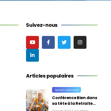
Suivez-nous
Articles populaires
Seniors à domicile
Conférence Bien dans
sa tête à la Retraite…
11 janvier 2022
par
admin