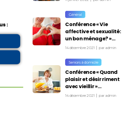
Général
Conférence « Vie
s :
affective et sexualité:
un bon ménage? »…
14 décembre 2021
par
admin
Seniors à domicile
Conférence « Quand
plaisir et désir riment
avec vieillir »…
14 décembre 2021
par
admin