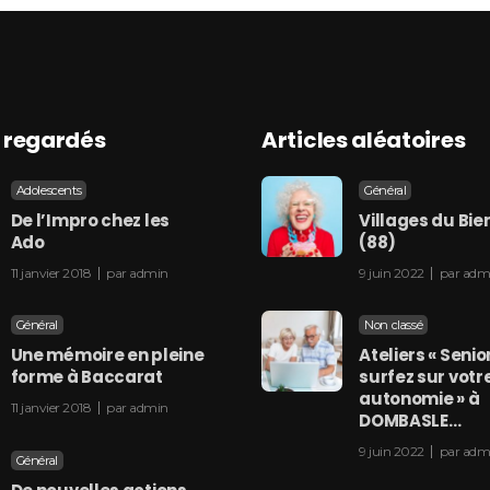
s regardés
Articles aléatoires
Adolescents
Général
De l’Impro chez les
Villages du Bien 
Ado
(88)
11 janvier 2018
par
admin
9 juin 2022
par
adm
Général
Non classé
Une mémoire en pleine
Ateliers « Senio
forme à Baccarat
surfez sur votr
autonomie » à
11 janvier 2018
par
admin
DOMBASLE…
9 juin 2022
par
adm
Général