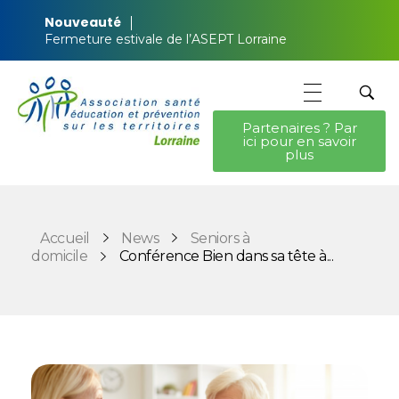
Nouveauté
Fermeture estivale de l’ASEPT Lorraine
Partenaires ? Par
ici pour en savoir
ASEPT Lorraine
ASEPT Lorraine
plus
Accueil
News
Seniors à
domicile
Conférence Bien dans sa tête à...