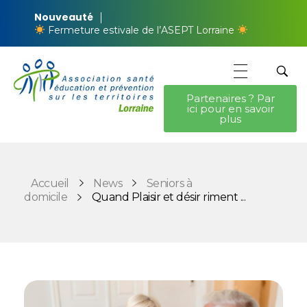
Nouveauté
Fermeture estivale de l’ASEPT Lorraine
Partenaires ? Par
ici pour en savoir
ASEPT Lorraine
ASEPT Lorraine
plus
Accueil
News
Seniors à
domicile
Quand Plaisir et désir riment ...