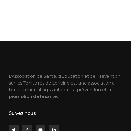
ASEPT Lorraine
ASEPT Lorraine
L’Association de Santé, d’Éducation et de Prévention
sur les Territoires de Lorraine est une association à
but non lucratif agissant pour la
prévention et la
promotion de la santé.
Suivez nous