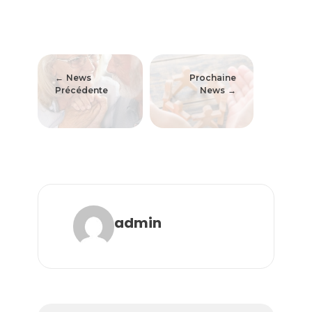
News
Prochaine
Précédente
News
admin