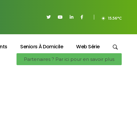
15.56°C
nts
Seniors À Domicile
Web Série
Partenaires ? Par ici pour en savoir plus