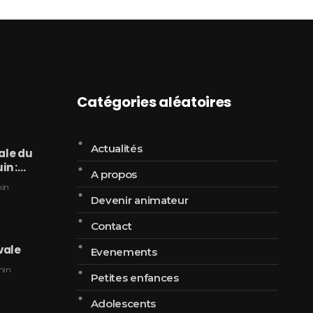
Catégories aléatoires
Actualités
ale du
uin :…
A propos
in
Devenir animateur
Contact
vale
Evenements
min
Petites enfances
Adolescents