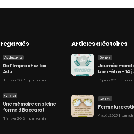
s regardés
Articles aléatoires
Adolescents
Général
De l’Impro chez les
Journée mondi
Ado
bien-être – 14 j
11 janvier 2018
par
admin
13 juin 2025
par
adm
Général
Général
Une mémoire en pleine
Fermeture esti
forme à Baccarat
4 août 2025
par
ad
11 janvier 2018
par
admin