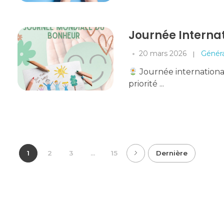
Journée Interna
20 mars 2026
Généra
Journée international
priorité ...
1
2
3
...
15
Dernière