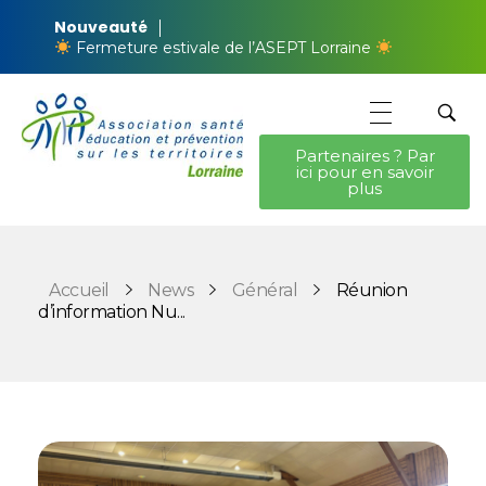
Nouveauté
Fermeture estivale de l’ASEPT Lorraine
Partenaires ? Par
ici pour en savoir
ASEPT Lorraine
ASEPT Lorraine
plus
Accueil
News
Général
Réunion
d’information Nu...