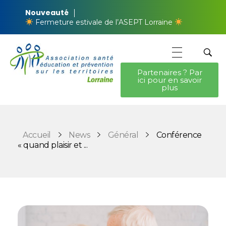
Nouveauté
Fermeture estivale de l’ASEPT Lorraine
Partenaires ? Par
ici pour en savoir
ASEPT Lorraine
ASEPT Lorraine
plus
Accueil
News
Général
Conférence
« quand plaisir et ...