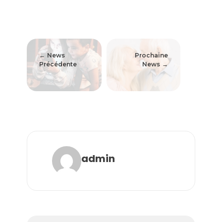
News
Prochaine
Précédente
News
admin