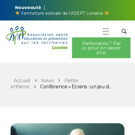
Nouveauté
Fermeture estivale de l’ASEPT Lorraine
Partenaires ? Par
ici pour en savoir
ASEPT Lorraine
ASEPT Lorraine
plus
Accueil
News
Petite
enfance
Conférence « Ecrans : un jeu d...