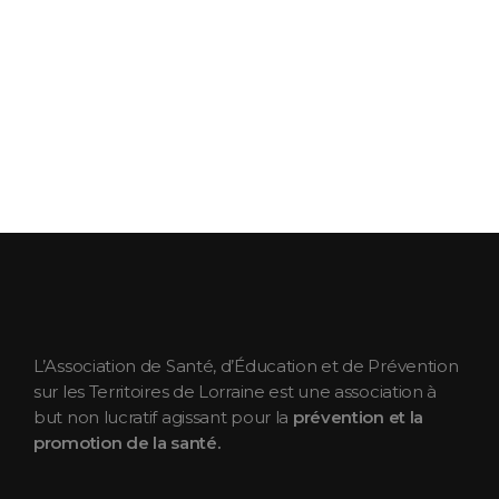
ASEPT Lorraine
ASEPT Lorraine
L’Association de Santé, d’Éducation et de Prévention
sur les Territoires de Lorraine est une association à
but non lucratif agissant pour la
prévention et la
promotion de la santé.