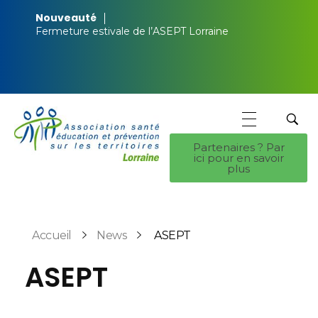
Nouveauté
Fermeture estivale de l’ASEPT Lorraine
Partenaires ? Par
ici pour en savoir
ASEPT Lorraine
ASEPT Lorraine
plus
Accueil
News
ASEPT
ASEPT