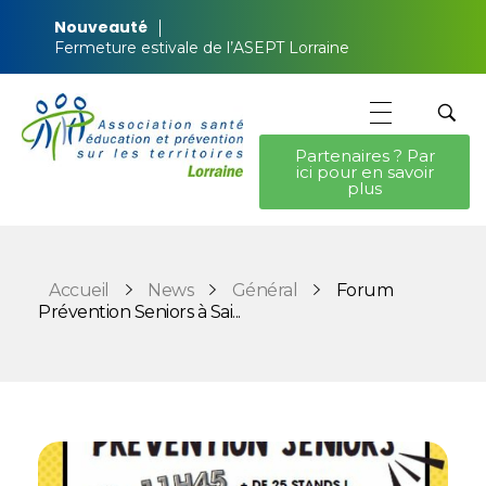
Nouveauté
Fermeture estivale de l’ASEPT Lorraine
Partenaires ? Par
ici pour en savoir
ASEPT Lorraine
ASEPT Lorraine
plus
Accueil
News
Général
Forum
Prévention Seniors à Sai...