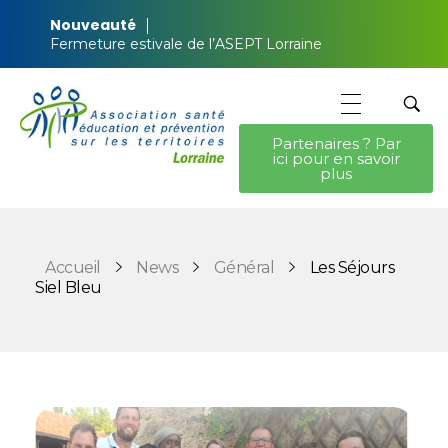
Nouveauté
Fermeture estivale de l’ASEPT Lorraine
Partenaires ? Par
ici pour en savoir
ASEPT Lorraine
ASEPT Lorraine
plus
Accueil
News
Général
Les Séjours
Siel Bleu