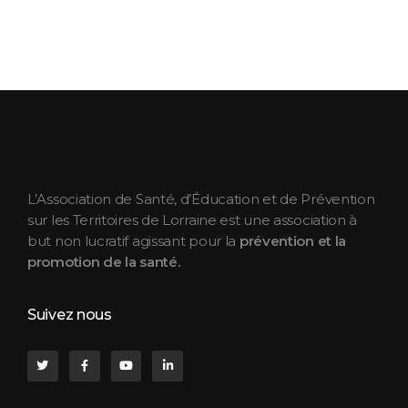
ASEPT Lorraine
ASEPT Lorraine
L’Association de Santé, d’Éducation et de Prévention
sur les Territoires de Lorraine est une association à
but non lucratif agissant pour la
prévention et la
promotion de la santé.
Suivez nous