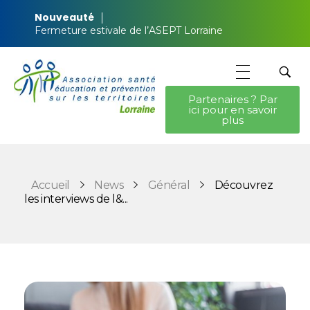
Nouveauté
Fermeture estivale de l’ASEPT Lorraine
Partenaires ? Par
ici pour en savoir
ASEPT Lorraine
ASEPT Lorraine
plus
Accueil
News
Général
Découvrez
les interviews de l&...