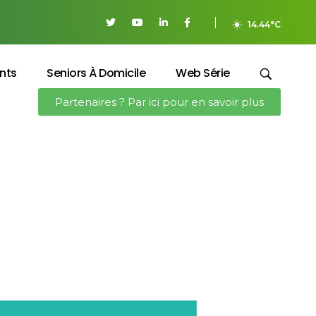
14.44°C
nts
Seniors À Domicile
Web Série
Partenaires ? Par ici pour en savoir plus