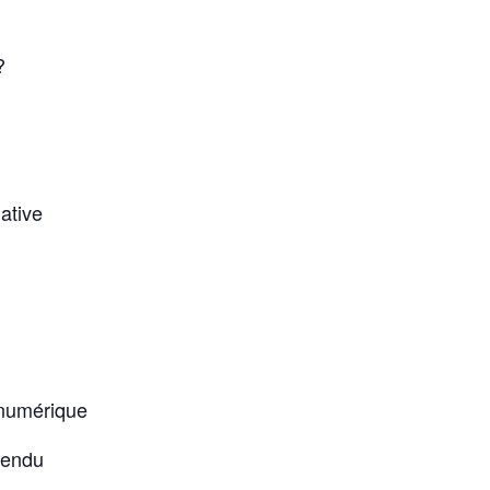
?
ative
 numérique
tendu