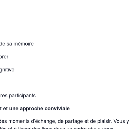
 de sa mémoire
orer
gnitive
tres participants
 et une approche conviviale
 des moments d’échange, de partage et de plaisir. Vous
és et à tisser des liens dans un cadre chaleureux.