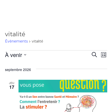
vitalité
Évènements
vitalité
À venir
Rec
Recherch
Na
Liste
Sélectionnez
de
une
et
septembre 2026
date.
vu
navi
JEU
17
Év
de