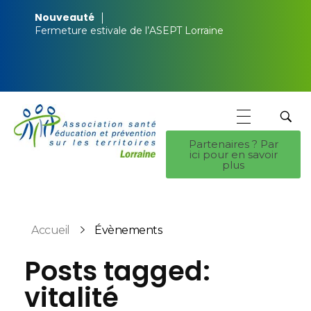
Nouveauté
Fermeture estivale de l’ASEPT Lorraine
Partenaires ? Par
ici pour en savoir
ASEPT Lorraine
ASEPT Lorraine
plus
Accueil
Évènements
Posts tagged:
vitalité