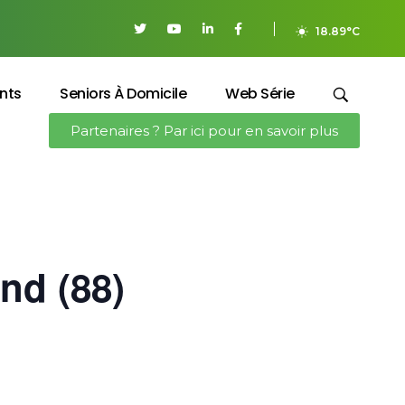
18.89°C
nts
Seniors À Domicile
Web Série
Partenaires ? Par ici pour en savoir plus
and (88)