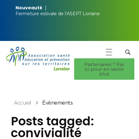
Nouveauté
Fermeture estivale de l’ASEPT Lorraine
Partenaires ? Par
ici pour en savoir
ASEPT Lorraine
ASEPT Lorraine
plus
Accueil
Évènements
Posts tagged:
convivialité