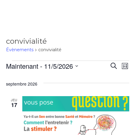
convivialité
Évènements
convivialité
Maintenant
 - 
11/5/2026
Rec
Recherch
Na
Liste
Sélectionnez
de
une
et
septembre 2026
date.
vu
navi
JEU
17
Év
de