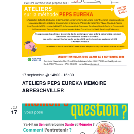
vue
Évè
17 septembre @ 14h00
-
16h30
ATELIERS PEPS EUREKA MEMOIRE
ABRESCHVILLER
JEU
17