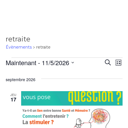
retraite
Évènements
retraite
Maintenant
 - 
11/5/2026
Rec
Recherch
Na
Liste
Sélectionnez
de
une
et
septembre 2026
date.
vu
navi
JEU
17
Év
de