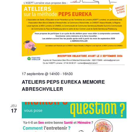
vue
Évè
17 septembre @ 14h00
-
16h30
ATELIERS PEPS EUREKA MEMOIRE
ABRESCHVILLER
JEU
17