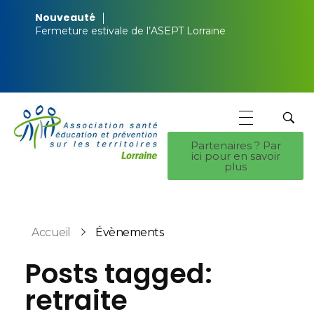
Nouveauté
Fermeture estivale de l’ASEPT Lorraine
Partenaires ? Par
ici pour en savoir
ASEPT Lorraine
ASEPT Lorraine
plus
Accueil
Évènements
Posts tagged:
retraite