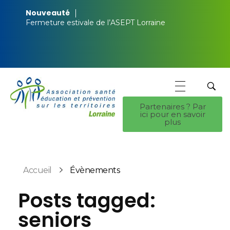
Nouveauté
Fermeture estivale de l’ASEPT Lorraine
Partenaires ? Par
ici pour en savoir
ASEPT Lorraine
ASEPT Lorraine
plus
Accueil
Évènements
Posts tagged:
seniors