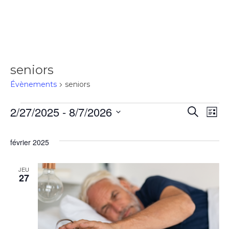
seniors
Évènements
seniors
2/27/2025
 - 
8/7/2026
Rec
Recherch
Na
Liste
Sélectionnez
de
une
et
février 2025
date.
vu
navi
JEU
27
Év
de