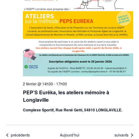
2 février @ 14h30
-
17h00
PEP’S Eurêka, les ateliers mémoire à
Longlaville
Complexe Sportif, Rue René Getti, 54810 LONGLAVILLE.
Évènements
Évènements
précédents
Aujourd’hui
suivants