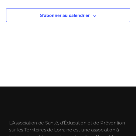
S’abonner au calendrier
ASEPT Lorraine
ASEPT Lorraine
L’Association de Santé, d’Éducation et de Prévention
sur les Territoires de Lorraine est une association à