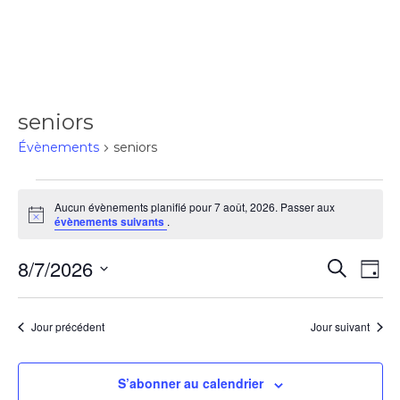
seniors
Évènements
seniors
Aucun évènements planifié pour 7 août, 2026. Passer aux
Notice
évènements suivants
.
8/7/2026
Rec
Recherch
Na
Jour
Sélectionnez
de
une
et
Jour précédent
Jour suivant
date.
vu
navi
S’abonner au calendrier