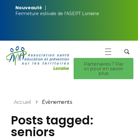
Nouveauté
Fermeture estivale de l’ASEPT Lorraine
Partenaires ? Par
ici pour en savoir
ASEPT Lorraine
ASEPT Lorraine
plus
Accueil
Évènements
Posts tagged:
seniors