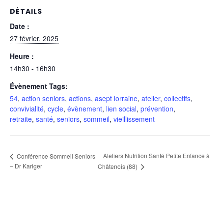
DÉTAILS
Date :
27 février, 2025
Heure :
14h30 - 16h30
Évènement Tags:
54
,
action seniors
,
actions
,
asept lorraine
,
atelier
,
collectifs
,
convivialité
,
cycle
,
évènement
,
lien social
,
prévention
,
retraite
,
santé
,
seniors
,
sommeil
,
vieillissement
Ateliers Nutrition Santé Petite Enfance à
Conférence Sommeil Seniors
– Dr Kariger
Châtenois (88)