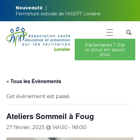
Nouveauté
Fermeture estivale de l’ASEPT Lorraine
Partenaires ? Par
ici pour en savoir
ASEPT Lorraine
ASEPT Lorraine
plus
« Tous les Évènements
Cet évènement est passé.
Ateliers Sommeil à Foug
27 février, 2025 @ 14h30
-
16h30