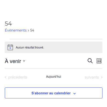
54
Évènements
54
Aucun résultat trouvé.
Notice
À venir
Rec
Recherch
Na
Liste
Sélectionnez
de
une
et
Évènements
Évènements
précédents
Aujourd’hui
suivants
date.
vu
navi
S’abonner au calendrier
Év
de