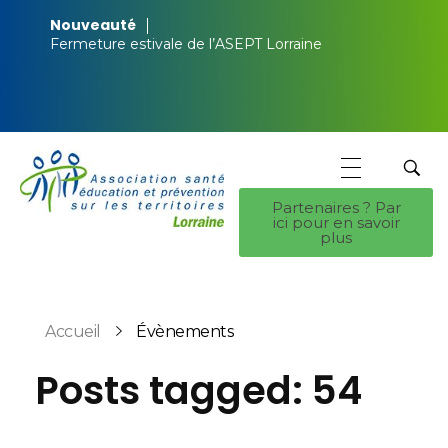
Nouveauté
Fermeture estivale de l’ASEPT Lorraine
Partenaires ? Par
ici pour en savoir
ASEPT Lorraine
ASEPT Lorraine
plus
Accueil
Évènements
Posts tagged: 54