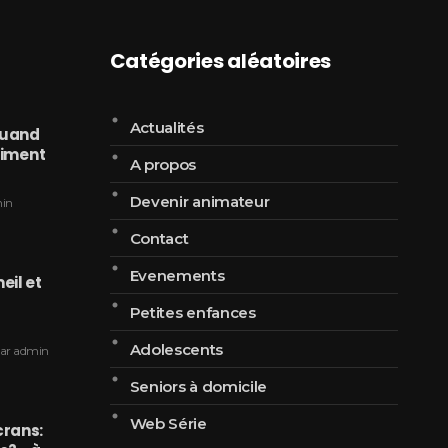
Catégories aléatoires
Actualités
Quand
 riment
A propos
Devenir animateur
in
Contact
Evenements
eil et
Petites enfances
Adolescents
ar
admin
Seniors à domicile
Web Série
crans: