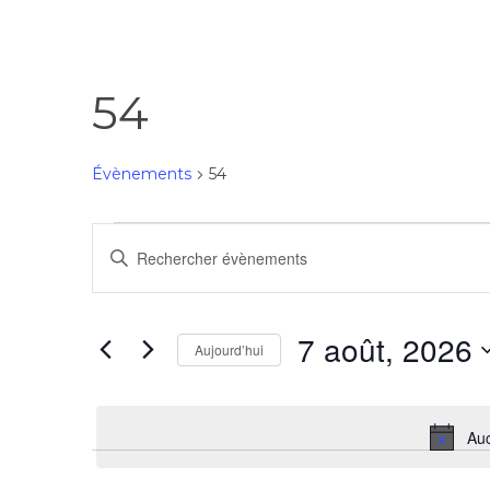
54
Évènements
54
Recherche
Saisir
mot-
et
clé.
Rechercher
7 août, 2026
Aujourd’hui
navigation
Évènements
Sélectionnez
par
une
mot-
de
Auc
date.
clé.