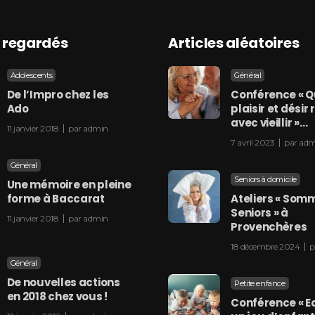
s regardés
Articles aléatoires
Adolescents
Général
De l’Impro chez les
Conférence « 
Ado
plaisir et désir
avec vieillir »…
11 janvier 2018
par
admin
7 avril 2023
par
adm
Général
Seniors à domicile
Une mémoire en pleine
forme à Baccarat
Ateliers « Somm
Seniors » à
11 janvier 2018
par
admin
Provenchères
18 décembre 2024
p
Général
De nouvelles actions
Petite enfance
en 2018 chez vous !
Conférence « E