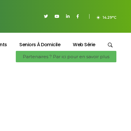
14.29°C
nts
Seniors À Domicile
Web Série
Partenaires ? Par ici pour en savoir plus