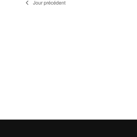
vues
Jour précédent
Évènements