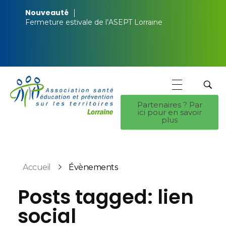
Nouveauté
Fermeture estivale de l’ASEPT Lorraine
Partenaires ? Par
ici pour en savoir
ASEPT Lorraine
ASEPT Lorraine
plus
Accueil
Évènements
Posts tagged: lien
social