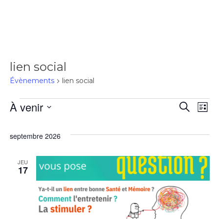
lien social
Évènements
lien social
À venir
Rec
Recherch
Na
Liste
Sélectionnez
de
une
et
septembre 2026
date.
vu
navi
JEU
17
Év
de