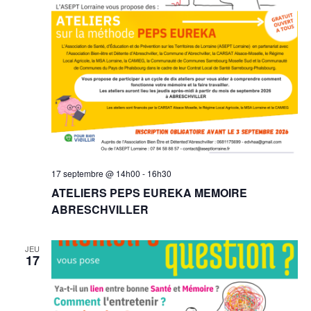
vue
Évè
17 septembre @ 14h00
-
16h30
ATELIERS PEPS EUREKA MEMOIRE
ABRESCHVILLER
JEU
17