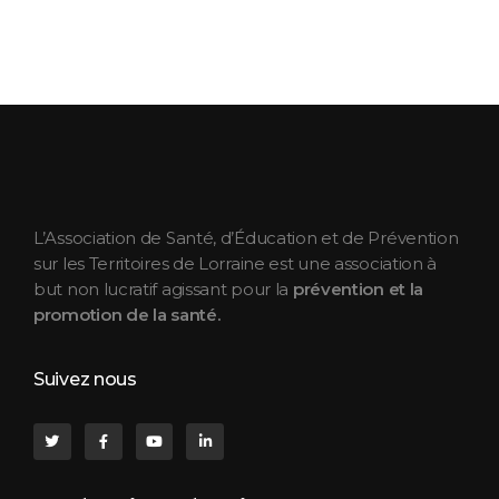
ASEPT Lorraine
ASEPT Lorraine
L’Association de Santé, d’Éducation et de Prévention
sur les Territoires de Lorraine est une association à
but non lucratif agissant pour la
prévention et la
promotion de la santé.
Suivez nous