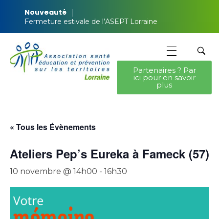
Nouveauté
Fermeture estivale de l’ASEPT Lorraine
Partenaires ? Par
ici pour en savoir
ASEPT Lorraine
ASEPT Lorraine
plus
« Tous les Évènements
Ateliers Pep’s Eureka à Fameck (57)
10 novembre @ 14h00
-
16h30