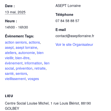
ASEPT Lorraine
Date :
13 mai, 2025
Téléphone
07 84 58 88 57
Heure :
14h00 - 16h30
E-mail
contact@aseptlorraine.fr
Évènement Tags:
action seniors
,
actions
,
Voir le site Organisateur
asept
,
asept lorraine
,
ateliers
,
autonomie
,
bien
vieillir
,
bien-être
,
évènement
,
information
,
lien
social
,
prévention
,
retraite
,
santé
,
seniors
,
vieillissement
,
vosges
LIEU
Centre Social Louise Michel, 1 rue Louis Blériot, 88190
GOLBEY