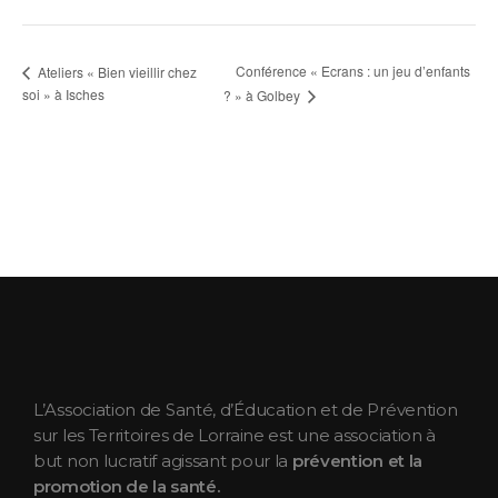
Conférence « Ecrans : un jeu d’enfants
Ateliers « Bien vieillir chez
soi » à Isches
? » à Golbey
ASEPT Lorraine
ASEPT Lorraine
L’Association de Santé, d’Éducation et de Prévention
sur les Territoires de Lorraine est une association à
but non lucratif agissant pour la
prévention et la
promotion de la santé.