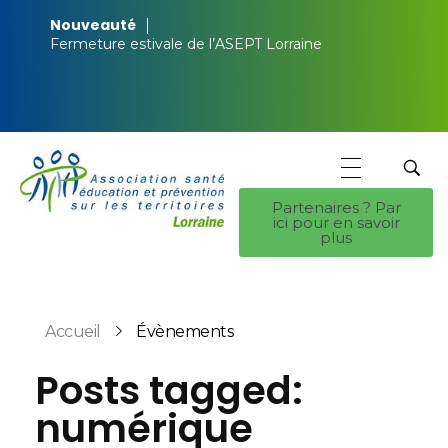
Nouveauté
Fermeture estivale de l’ASEPT Lorraine
Partenaires ? Par
ici pour en savoir
ASEPT Lorraine
ASEPT Lorraine
plus
Accueil
Évènements
Posts tagged:
numérique