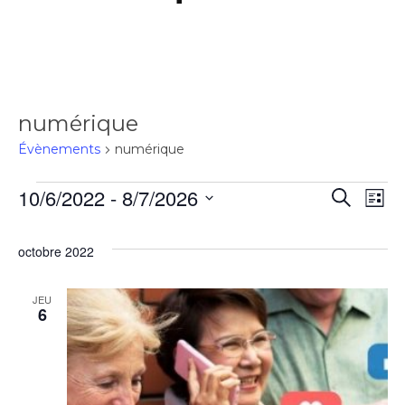
numérique
Évènements
numérique
10/6/2022
 - 
8/7/2026
Rec
Recherch
Na
Liste
Sélectionnez
de
une
et
octobre 2022
date.
vu
navi
JEU
6
Év
de