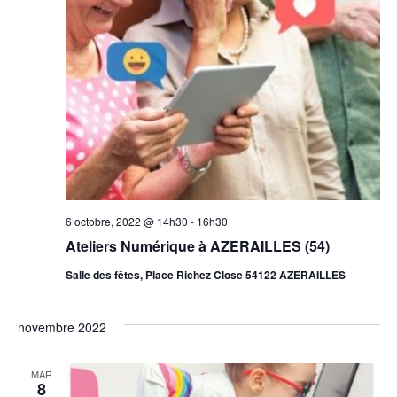
vue
Évè
6 octobre, 2022 @ 14h30
-
16h30
Ateliers Numérique à AZERAILLES (54)
Salle des fêtes, Place Richez Close 54122 AZERAILLES
novembre 2022
MAR
8