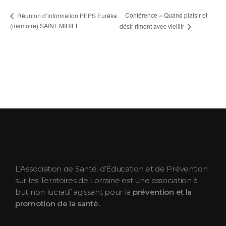
Conférence « Quand plaisir et
Réunion d’information PEPS Eurêka
(mémoire) SAINT MIHIEL
désir riment avec vieillir
ASEPT Lorraine
ASEPT Lorraine
L’Association de Santé, d’Éducation et de Prévention
sur les Territoires de Lorraine est une association à
but non lucratif agissant pour la
prévention et la
promotion de la santé.