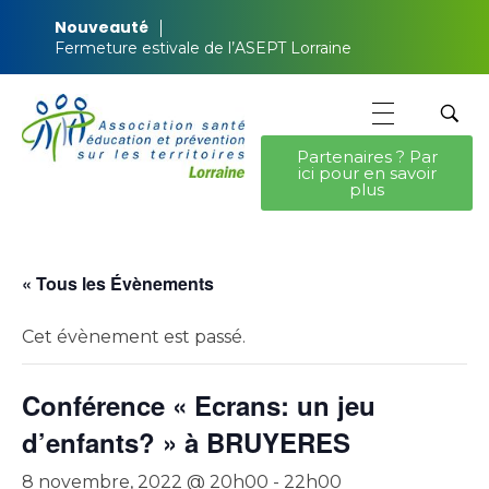
Nouveauté
Fermeture estivale de l’ASEPT Lorraine
Partenaires ? Par
ici pour en savoir
ASEPT Lorraine
ASEPT Lorraine
plus
« Tous les Évènements
Cet évènement est passé.
Conférence « Ecrans: un jeu
d’enfants? » à BRUYERES
8 novembre, 2022 @ 20h00
-
22h00