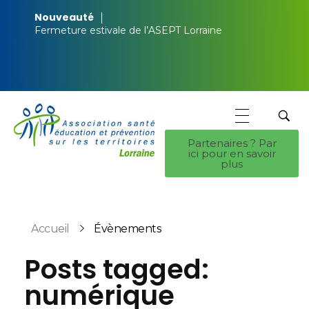
Nouveauté
Fermeture estivale de l’ASEPT Lorraine
Partenaires ? Par
ici pour en savoir
ASEPT Lorraine
ASEPT Lorraine
plus
Accueil
Évènements
Posts tagged:
numérique