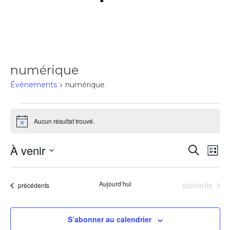
numérique
Évènements
numérique
Aucun résultat trouvé.
Notice
À venir
Rec
Recherch
Na
Liste
Sélectionnez
de
une
et
Évènements
Aujourd’hui
suivants
Évènements
précédents
date.
vu
navi
S’abonner au calendrier
Év