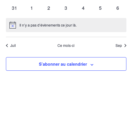
vue
évènements
évènements
évènements
évènements
évènements
évènements
évènem
0
0
0
0
0
0
0
31
1
2
3
4
5
6
évènements
évènements
évènements
évènements
évènements
évènements
évènem
Évè
Il n’y a pas d’évènements ce jour là.
Notice
Juil
Ce mois-ci
Sep
S’abonner au calendrier