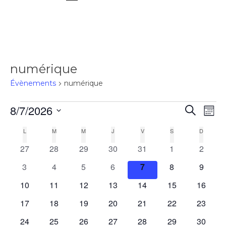
numérique
Évènements
numérique
8/7/2026
Rec
Recherch
Na
Mois
Sélectionnez
L
M
M
J
V
S
D
Calendrier
de
une
et
0
0
0
0
0
0
0
27
28
29
30
31
1
2
date.
vu
évènements
évènements
évènements
évènements
évènements
évènements
évènem
de
0
0
0
0
0
0
0
3
4
5
6
7
8
navi
9
évènements
évènements
évènements
évènements
évènements
évènements
évènem
Év
0
0
0
0
0
0
0
10
11
12
13
14
15
16
Évènements
de
évènements
évènements
évènements
évènements
évènements
évènements
évènem
0
0
0
0
0
0
0
17
18
19
20
21
22
23
évènements
évènements
évènements
évènements
évènements
évènements
évènem
0
0
0
0
0
0
0
24
25
26
27
28
29
30