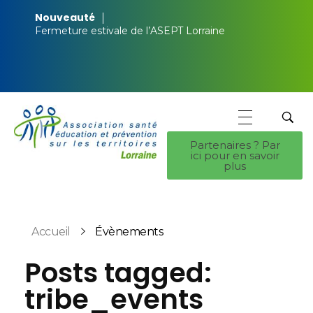
Nouveauté
Fermeture estivale de l’ASEPT Lorraine
Partenaires ? Par
ici pour en savoir
ASEPT Lorraine
ASEPT Lorraine
plus
Accueil
Évènements
Posts tagged:
tribe_events