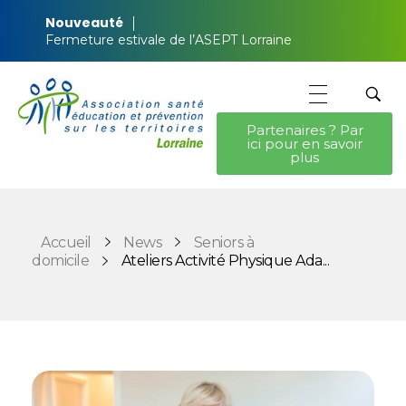
Nouveauté
Fermeture estivale de l’ASEPT Lorraine
Partenaires ? Par
ici pour en savoir
ASEPT Lorraine
ASEPT Lorraine
plus
Accueil
News
Seniors à
domicile
Ateliers Activité Physique Ada...