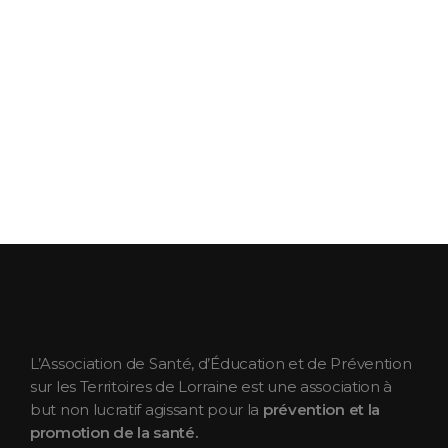
ASEPT Lorraine
ASEPT Lorraine
L’Association de Santé, d’Éducation et de Prévention
sur les Territoires de Lorraine est une association à
but non lucratif agissant pour la
prévention et la
promotion de la santé.