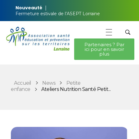
Nouveauté
Fermeture estivale de l’ASEPT Lorraine
Partenaires ? Par
ici pour en savoir
ASEPT Lorraine
ASEPT Lorraine
plus
Accueil
News
Petite
enfance
Ateliers Nutrition Santé Petit...