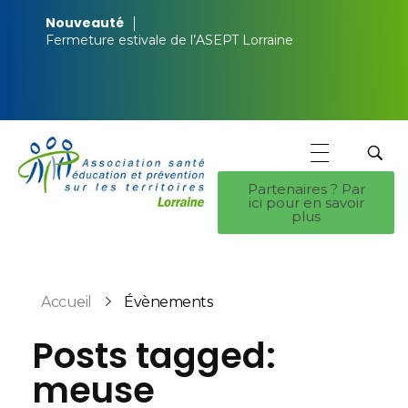
Nouveauté
Fermeture estivale de l’ASEPT Lorraine
Partenaires ? Par
ici pour en savoir
ASEPT Lorraine
ASEPT Lorraine
plus
Accueil
Évènements
Posts tagged:
meuse