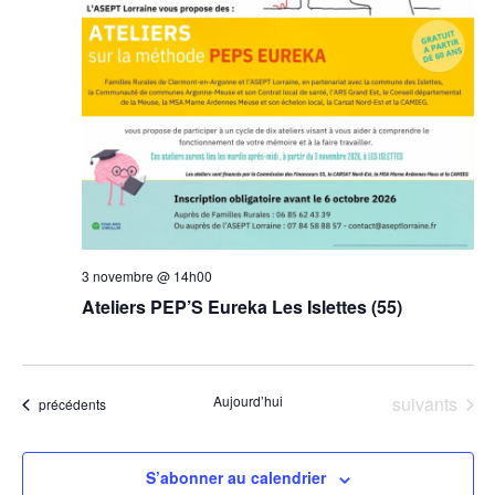
vue
Évè
3 novembre @ 14h00
Ateliers PEP’S Eureka Les Islettes (55)
Évènements
Aujourd’hui
suivants
Évènements
précédents
S’abonner au calendrier