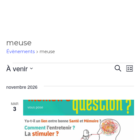
meuse
Évènements
meuse
À venir
Rec
Recherch
Na
Liste
Sélectionnez
de
une
et
novembre 2026
date.
vu
navi
MAR
3
Év
de