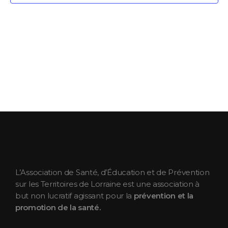
ASEPT Lorraine
ASEPT Lorraine
L’Association de Santé, d’Éducation et de Prévention
sur les Territoires de Lorraine est une association à
but non lucratif agissant pour la
prévention et la
promotion de la santé.