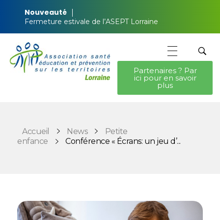
Nouveauté
Fermeture estivale de l’ASEPT Lorraine
Partenaires ? Par
ici pour en savoir
ASEPT Lorraine
ASEPT Lorraine
plus
Accueil
News
Petite
enfance
Conférence « Écrans: un jeu d’...