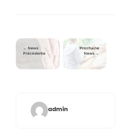
News
Prochaine
Précédente
News
admin