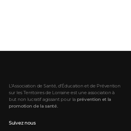
ASEPT Lorraine
ASEPT Lorraine
L’Association de Santé, d’Éducation et de Prévention
sur les Territoires de Lorraine est une association à
but non lucratif agissant pour la
prévention et la
promotion de la santé.
Suivez nous