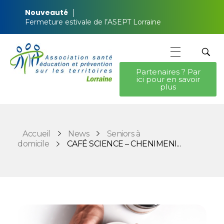
Nouveauté
Fermeture estivale de l’ASEPT Lorraine
Partenaires ? Par
ici pour en savoir
ASEPT Lorraine
ASEPT Lorraine
plus
Accueil
News
Seniors à
domicile
CAFÉ SCIENCE – CHENIMENI...