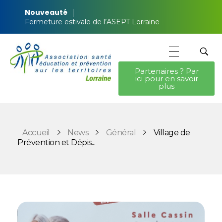
Nouveauté
Fermeture estivale de l’ASEPT Lorraine
Partenaires ? Par
ici pour en savoir
ASEPT Lorraine
ASEPT Lorraine
plus
Accueil
News
Général
Village de
Prévention et Dépis...