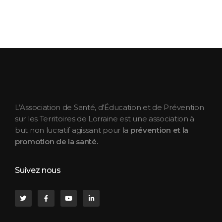
ASEPT Lorraine
ASEPT Lorraine
L’Association de Santé, d’Éducation et de Prévention
sur les Territoires de Lorraine est une association à
but non lucratif agissant pour la
prévention et la
promotion de la santé.
Suivez nous