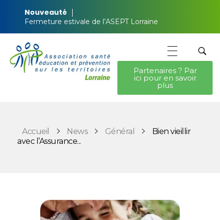
Nouveauté
Fermeture estivale de l’ASEPT Lorraine
Partenaires ? Par
ici pour en savoir
ASEPT Lorraine
ASEPT Lorraine
plus
Accueil
News
Général
Bien vieillir
avec l’Assurance...