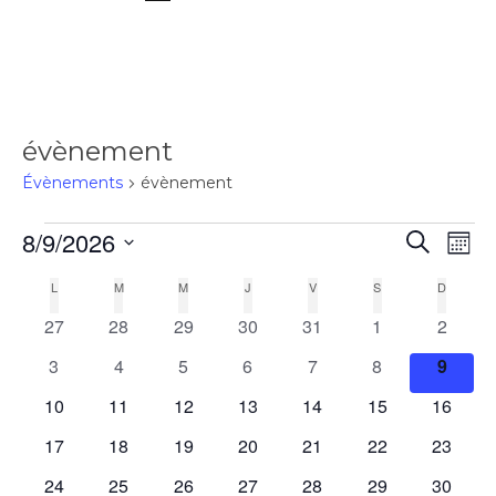
évènement
Évènements
évènement
8/9/2026
Rec
Recherch
Na
Mois
Sélectionnez
L
M
M
J
V
S
D
Calendrier
de
une
et
0
0
0
0
0
0
0
27
28
29
30
31
1
2
date.
vu
évènements
évènements
évènements
évènements
évènements
évènements
évènem
de
0
0
0
0
0
0
0
3
4
5
6
7
8
navi
9
évènements
évènements
évènements
évènements
évènements
évènements
évène
Év
0
0
0
0
0
0
0
10
11
12
13
14
15
16
Évènements
de
évènements
évènements
évènements
évènements
évènements
évènements
évènem
0
0
0
0
0
0
0
17
18
19
20
21
22
23
évènements
évènements
évènements
évènements
évènements
évènements
évènem
0
0
0
0
0
0
0
24
25
26
27
28
29
30