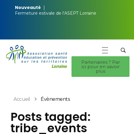
Nouveauté
Fermeture estivale de l’ASEPT Lorraine
Partenaires ? Par
ici pour en savoir
ASEPT Lorraine
ASEPT Lorraine
plus
Accueil
Évènements
Posts tagged:
tribe_events