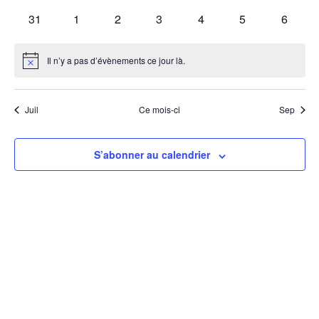
vue
évènements
évènements
évènements
évènements
évènements
évènements
évènem
0
0
0
0
0
0
0
31
1
2
3
4
5
6
évènements
évènements
évènements
évènements
évènements
évènements
évènem
Évè
Il n’y a pas d’évènements ce jour là.
Notice
Juil
Ce mois-ci
Sep
S’abonner au calendrier