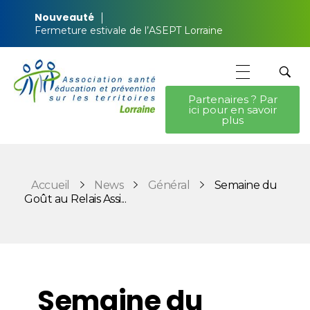
Nouveauté
Fermeture estivale de l’ASEPT Lorraine
Partenaires ? Par
ici pour en savoir
ASEPT Lorraine
ASEPT Lorraine
plus
Accueil
News
Général
Semaine du
Goût au Relais Assi...
Semaine du