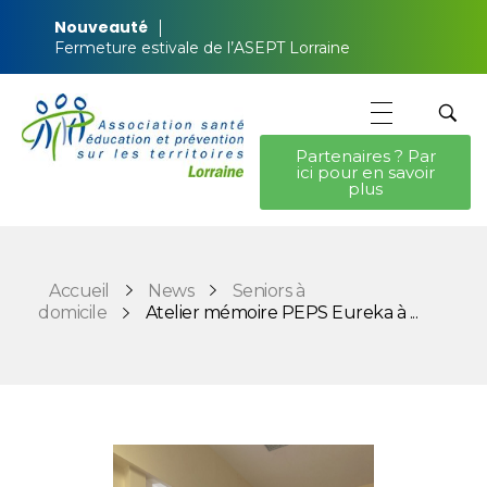
Nouveauté
Fermeture estivale de l’ASEPT Lorraine
Partenaires ? Par
ici pour en savoir
ASEPT Lorraine
ASEPT Lorraine
plus
Accueil
News
Seniors à
domicile
Atelier mémoire PEPS Eureka à ...