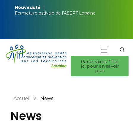
Nouveauté
Fermeture estivale de l’ASEPT Lorraine
Partenaires ? Par
ici pour en savoir
ASEPT Lorraine
ASEPT Lorraine
plus
Accueil
News
News