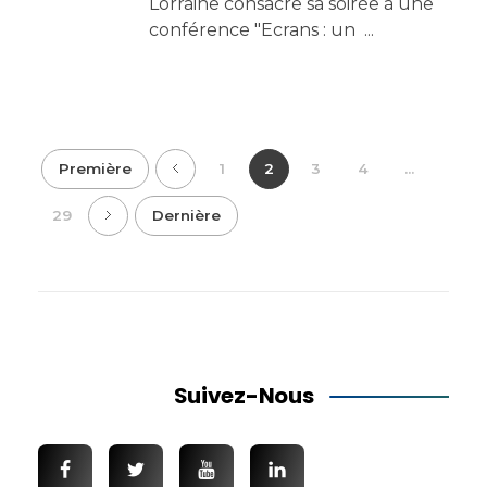
Lorraine consacre sa soirée à une
conférence "Ecrans : un ...
Première
1
2
3
4
...
29
Dernière
Suivez-Nous