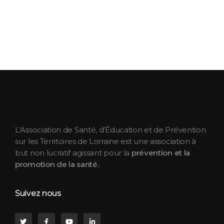
ASEPT Lorraine
ASEPT Lorraine
L’Association de Santé, d’Éducation et de Prévention
sur les Territoires de Lorraine est une association à
but non lucratif agissant pour la
prévention et la
promotion de la santé.
Suivez nous