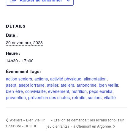
DÉTAILS
Date :
20 novembre, 2023
Heure :
14h30 - 17h00
Évènement Tags:
action seniors
,
actions
,
activité physique
,
alimentation
,
asept
,
asept lorraine
,
atelier
,
ateliers
,
autonomie
,
bien vieillir
,
bien-être
,
convivialité
,
évènement
,
nutrition
,
peps eureka
,
prévention
,
prévention des chutes
,
retraite
,
seniors
,
vitalité
» Et si on se demandait: les écrans sont-ils un
Ateliers « Bien Vieillir
Chez Soi » BITCHE
jeu d’enfants? » à Clermont en Argonne