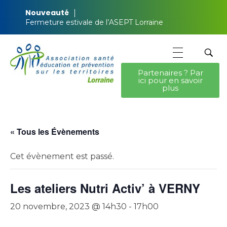
Nouveauté
Fermeture estivale de l’ASEPT Lorraine
Partenaires ? Par
ici pour en savoir
ASEPT Lorraine
ASEPT Lorraine
plus
« Tous les Évènements
Cet évènement est passé.
Les ateliers Nutri Activ’ à VERNY
20 novembre, 2023 @ 14h30
-
17h00