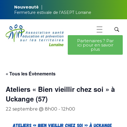
Nouveauté
Fermeture estivale de l’ASEPT Lorraine
Partenaires ? Par
ici pour en savoir
ASEPT Lorraine
ASEPT Lorraine
plus
« Tous les Évènements
Ateliers « Bien vieillir chez soi » à
Uckange (57)
22 septembre @ 8h00
-
12h00