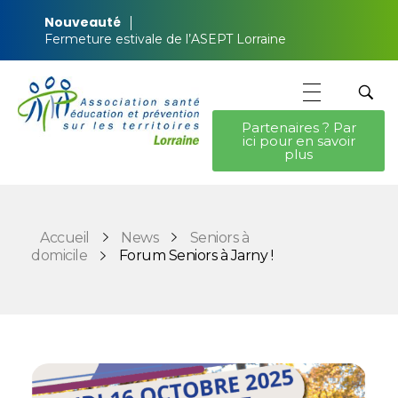
Nouveauté
Fermeture estivale de l’ASEPT Lorraine
Partenaires ? Par
ici pour en savoir
ASEPT Lorraine
ASEPT Lorraine
plus
Accueil
News
Seniors à
domicile
Forum Seniors à Jarny !