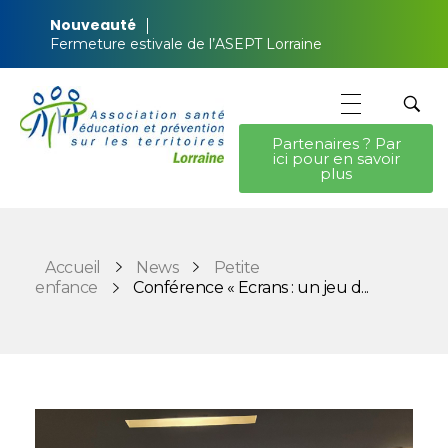
Nouveauté
Fermeture estivale de l’ASEPT Lorraine
Partenaires ? Par
ici pour en savoir
ASEPT Lorraine
ASEPT Lorraine
plus
Accueil
News
Petite
enfance
Conférence « Ecrans : un jeu d...