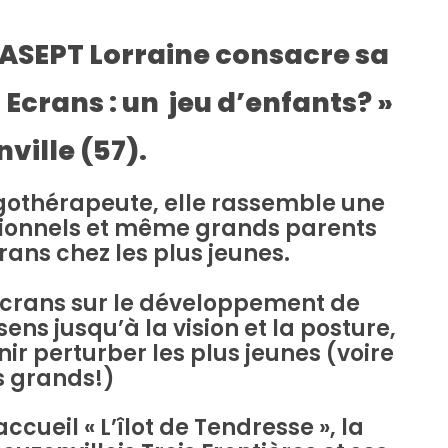
’ASEPT Lorraine consacre sa
 Ecrans : un jeu d’enfants? »
ville (57).
othérapeute, elle rassemble une
sionnels et même grands parents
rans chez les plus jeunes.
écrans sur le développement de
ens jusqu’à la vision et la posture,
r perturber les plus jeunes (voire
s grands!)
ccueil « L’îlot de Tendresse », la