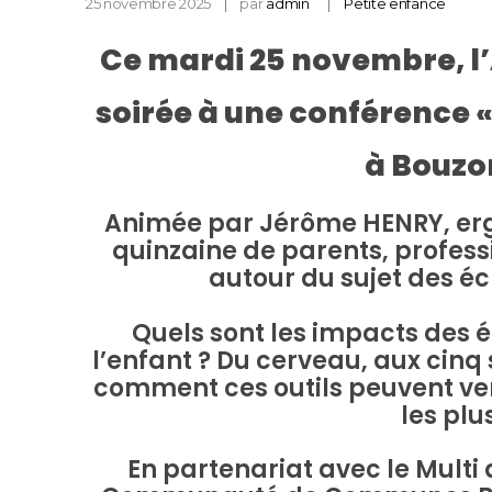
25 novembre 2025
par
admin
Petite enfance
Ce mardi 25 novembre, l
soirée à une conférence «
à Bouzon
Animée par Jérôme HENRY, erg
quinzaine de parents, profes
autour du sujet des éc
Quels sont les impacts des 
l’enfant ? Du cerveau, aux cinq s
comment ces outils peuvent veni
les plu
En partenariat avec le Multi a