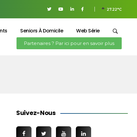
27.22°C
nts
Seniors À Domicile
Web Série
Partenaires ? Par ici pour en savoir plus
Suivez-Nous