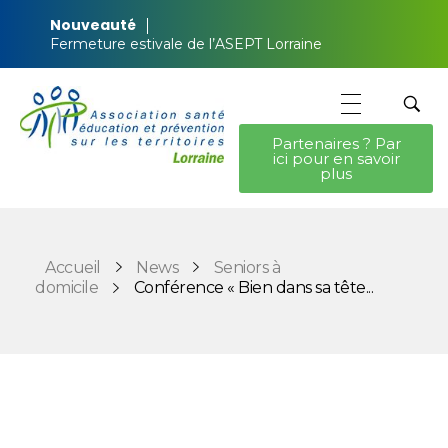
Nouveauté
Fermeture estivale de l’ASEPT Lorraine
Partenaires ? Par
ici pour en savoir
ASEPT Lorraine
ASEPT Lorraine
plus
Accueil
News
Seniors à
domicile
Conférence « Bien dans sa tête...