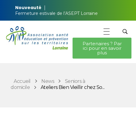
Nouveauté
Fermeture estivale de l’ASEPT Lorraine
Partenaires ? Par
ici pour en savoir
ASEPT Lorraine
ASEPT Lorraine
plus
Accueil
News
Seniors à
domicile
Ateliers Bien Vieillir chez So...