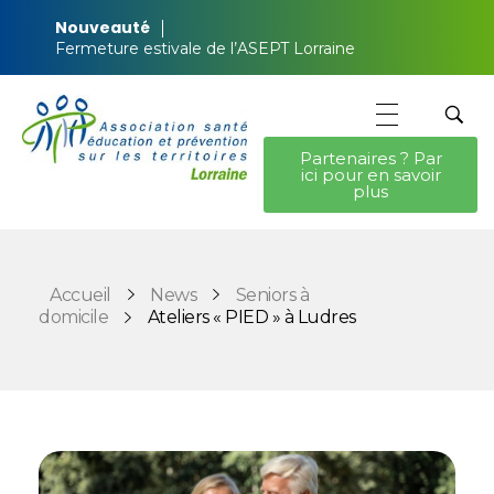
Nouveauté
Fermeture estivale de l’ASEPT Lorraine
Partenaires ? Par
ici pour en savoir
ASEPT Lorraine
ASEPT Lorraine
plus
Accueil
News
Seniors à
domicile
Ateliers « PIED » à Ludres